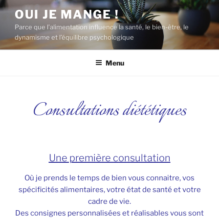
Aller
OUI JE MANGE !
au
Parce que l’alimentation influence la santé, le bien-être, le
contenu
dynamisme et l’équilibre psychologique
principal
Menu
Consultations diététiques
Une première consultation
Où je prends le temps de bien vous connaitre, vos
spécificités alimentaires, votre état de santé et votre
cadre de vie.
Des consignes personnalisées et réalisables vous sont