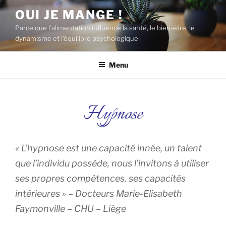
Aller
OUI JE MANGE !
au
Parce que l’alimentation influence la santé, le bien-être, le
contenu
dynamisme et l’équilibre psychologique
principal
Menu
Hypnose
« L’hypnose est une capacité innée, un talent
que l’individu possède, nous l’invitons à utiliser
ses propres compétences, ses capacités
intérieures » – Docteurs Marie-Elisabeth
Faymonville – CHU – Liège